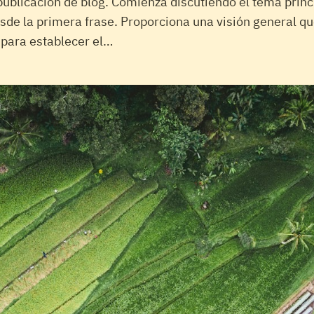
publicación de blog. Comienza discutiendo el tema princ
esde la primera frase. Proporciona una visión general 
 para establecer el…